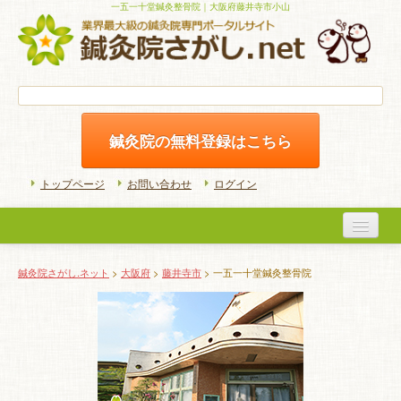
一五一十堂鍼灸整骨院｜大阪府藤井寺市小山
鍼灸院の無料登録はこちら
トップページ
お問い合わせ
ログイン
医院検索
鍼灸院さがし.ネット
>
大阪府
>
藤井寺市
> 一五一十堂鍼灸整骨院
初めての方へ
よくある質問
ホームケア