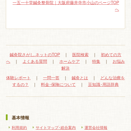
一五一十堂鍼灸整骨院｜大阪府藤井寺市小山のページTOP
へ
鍼灸院さがし.ネットのTOP
｜
医院検索
｜
初めての方
へ
｜
よくある質問
｜
ホームケア
｜
特集
｜
お悩み
解決
体験レポート
｜
一問一答
｜
鍼灸とは
｜
どんな治療を
するの？
｜
料金･保険について
｜
豆知識･用語辞典
基本情報
利用規約
サイトマップ･総合案内
運営会社情報