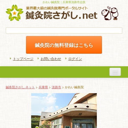
かわい鍼灸院｜兵庫県淡路市志筑
鍼灸院の無料登録はこちら
トップページ
お問い合わせ
ログイン
医院検索
鍼灸院さがし.ネット
>
兵庫県
>
淡路市
> かわい鍼灸院
初めての方へ
よくある質問
ホームケア