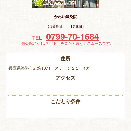
特 集
かわい鍼灸院
お悩み解決！
【営業時間】 【定休日】
0799-70-1684
TEL :
「鍼灸院さがし.ネット」を見たと言うとスムーズです。
住所
兵庫県淡路市志筑1871 ステージ２１ 101
アクセス
こだわり条件