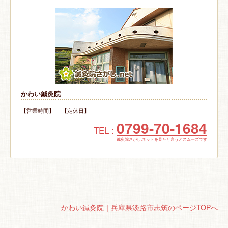
かわい鍼灸院
【営業時間】 【定休日】
0799-70-1684
TEL :
鍼灸院さがし.ネットを見たと言うとスムーズです
かわい鍼灸院｜兵庫県淡路市志筑のページTOPへ