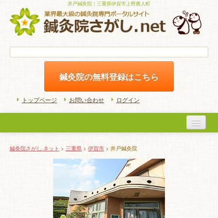
井戸鍼灸院｜三重県伊賀市上野農人町
鍼灸院の無料登録はこちら
トップページ
お問い合わせ
ログイン
医院検索
鍼灸院さがし.ネット
>
三重県
>
伊賀市
> 井戸鍼灸院
初めての方へ
よくある質問
ホームケア