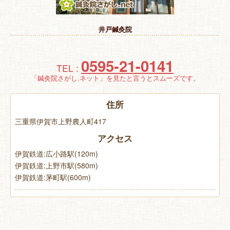
特 集
井戸鍼灸院
お悩み解決！
0595-21-0141
TEL :
「鍼灸院さがし.ネット」を見たと言うとスムーズです。
住所
三重県伊賀市上野農人町417
アクセス
伊賀鉄道:広小路駅(120m)
伊賀鉄道:上野市駅(580m)
伊賀鉄道:茅町駅(600m)