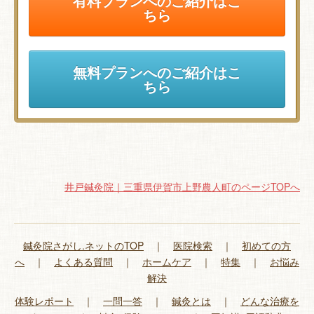
有料プランへのご紹介はこ
ちら
無料プランへのご紹介はこ
ちら
井戸鍼灸院｜三重県伊賀市上野農人町のページTOPへ
鍼灸院さがし.ネットのTOP
｜
医院検索
｜
初めての方
へ
｜
よくある質問
｜
ホームケア
｜
特集
｜
お悩み
解決
体験レポート
｜
一問一答
｜
鍼灸とは
｜
どんな治療を