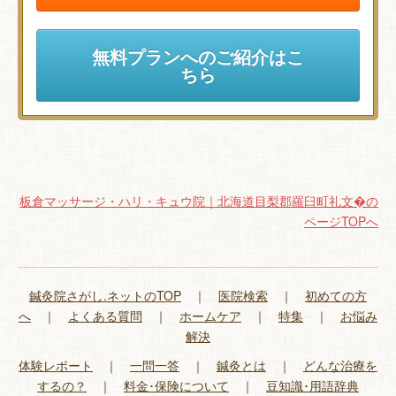
無料プランへのご紹介はこ
ちら
板倉マッサージ・ハリ・キュウ院｜北海道目梨郡羅臼町礼文�の
ページTOPへ
鍼灸院さがし.ネットのTOP
｜
医院検索
｜
初めての方
へ
｜
よくある質問
｜
ホームケア
｜
特集
｜
お悩み
解決
体験レポート
｜
一問一答
｜
鍼灸とは
｜
どんな治療を
するの？
｜
料金･保険について
｜
豆知識･用語辞典