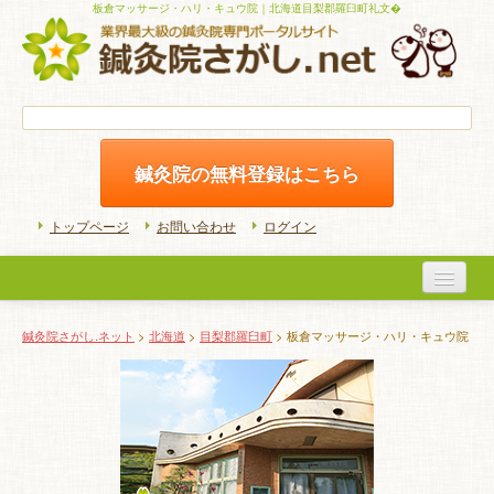
板倉マッサージ・ハリ・キュウ院｜北海道目梨郡羅臼町礼文�
鍼灸院の無料登録はこちら
トップページ
お問い合わせ
ログイン
医院検索
鍼灸院さがし.ネット
>
北海道
>
目梨郡羅臼町
> 板倉マッサージ・ハリ・キュウ院
初めての方へ
よくある質問
ホームケア