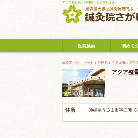
アクア整骨院｜沖縄県うるま市字江洲
医院検索
初めて
鍼灸院さがし.ネット
>
沖縄県
>
うるま市
> アク
アクア整
住所
沖縄県うるま市字江洲180