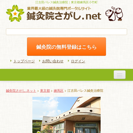
江古田パレス鍼灸治療院｜東京都練馬区小竹町
鍼灸院の無料登録はこちら
トップページ
お問い合わせ
ログイン
医院検索
鍼灸院さがし.ネット
>
東京都
>
練馬区
> 江古田パレス鍼灸治療院
初めての方へ
よくある質問
ホームケア