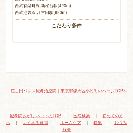
西武有楽町線:新桜台駅(420m)
西武池袋線:江古田駅(680m)
こだわり条件
江古田パレス鍼灸治療院｜東京都練馬区小竹町のページTOPへ
鍼灸院さがし.ネットのTOP
｜
医院検索
｜
初めての方
へ
｜
よくある質問
｜
ホームケア
｜
特集
｜
お悩み
解決