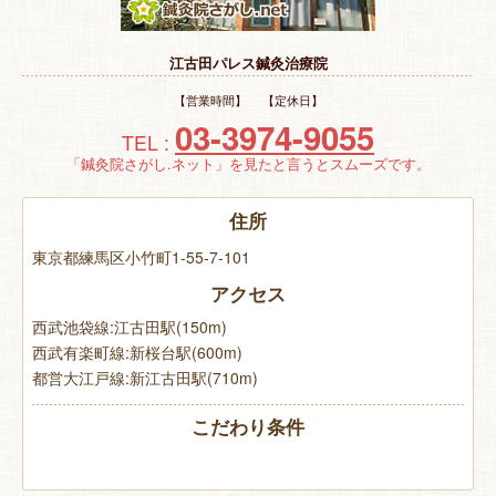
特 集
江古田パレス鍼灸治療院
お悩み解決！
【営業時間】 【定休日】
03-3974-9055
TEL :
「鍼灸院さがし.ネット」を見たと言うとスムーズです。
住所
東京都練馬区小竹町1-55-7-101
アクセス
西武池袋線:江古田駅(150m)
西武有楽町線:新桜台駅(600m)
都営大江戸線:新江古田駅(710m)
こだわり条件