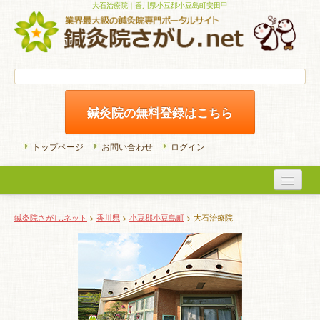
大石治療院｜香川県小豆郡小豆島町安田甲
鍼灸院の無料登録はこちら
トップページ
お問い合わせ
ログイン
医院検索
鍼灸院さがし.ネット
>
香川県
>
小豆郡小豆島町
> 大石治療院
初めての方へ
よくある質問
ホームケア