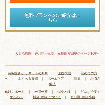
無料プランへのご紹介はこ
ちら
大石治療院｜香川県小豆郡小豆島町安田甲のページTOPへ
鍼灸院さがし.ネットのTOP
｜
医院検索
｜
初めての方
へ
｜
よくある質問
｜
ホームケア
｜
特集
｜
お悩み
解決
体験レポート
｜
一問一答
｜
鍼灸とは
｜
どんな治療を
するの？
｜
料金･保険について
｜
豆知識･用語辞典