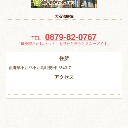
特 集
大石治療院
お悩み解決！
0879-82-0767
TEL :
「鍼灸院さがし.ネット」を見たと言うとスムーズです。
住所
香川県小豆郡小豆島町安田甲343-7
アクセス