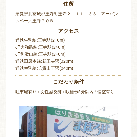
住所
奈良県北葛城郡王寺町王寺２－１１－３３ アーバン
スペース王寺７０Ｂ
アクセス
近鉄生駒線:王寺駅(210m)
JR大和路線:王寺駅(240m)
JR和歌山線:王寺駅(240m)
近鉄田原本線:新王寺駅(320m)
近鉄生駒線:信貴山下駅(840m)
こだわり条件
駐車場有り / 女性鍼灸師 / 駅徒歩5分以内 / 個室有り