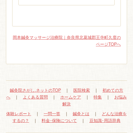
岡本鍼灸マッサージ治療院｜奈良県北葛城郡王寺町久度の
ページTOPへ
鍼灸院さがし.ネットのTOP
｜
医院検索
｜
初めての方
へ
｜
よくある質問
｜
ホームケア
｜
特集
｜
お悩み
解決
体験レポート
｜
一問一答
｜
鍼灸とは
｜
どんな治療を
するの？
｜
料金･保険について
｜
豆知識･用語辞典