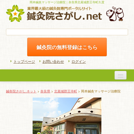
岡本鍼灸マッサージ治療院｜奈良県北葛城郡王寺町久度
鍼灸院の無料登録はこちら
トップページ
お問い合わせ
ログイン
医院検索
鍼灸院さがし.ネット
>
奈良県
>
北葛城郡王寺町
> 岡本鍼灸マッサージ治療院
初めての方へ
よくある質問
ホームケア