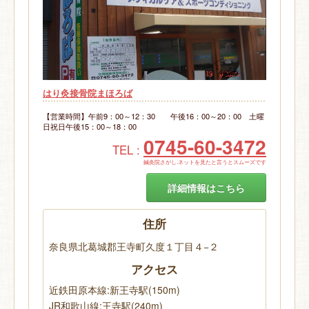
はり灸接骨院まほろば
【営業時間】午前9：00～12：30 午後16：00～20：00 土曜
日祝日午後15：00～18：00
0745-60-3472
TEL :
鍼灸院さがし.ネットを見たと言うとスムーズです
詳細情報はこちら
住所
奈良県北葛城郡王寺町久度１丁目４−２
アクセス
近鉄田原本線:新王寺駅(150m)
JR和歌山線:王寺駅(240m)