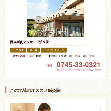
岡本鍼灸マッサージ治療院
ケガ･病気
美 容
リハビリ･スポーツ
【営業時間】 10時〜19時 【定休日】毎週日曜、月曜、祝日定休
0745-33-0321
TEL :
鍼灸院さがし.ネットを見たと言うとスムーズです
この地域のオススメ鍼灸院