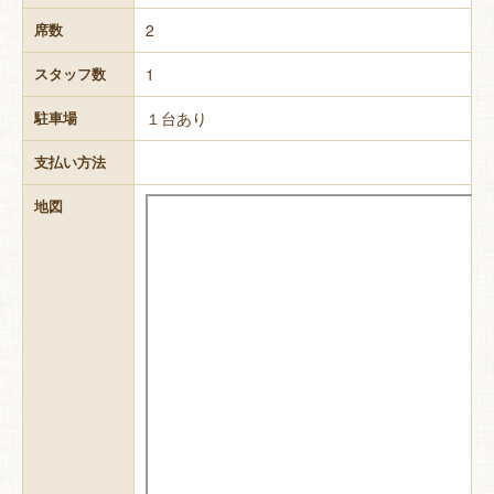
2
席数
1
スタッフ数
１台あり
駐車場
支払い方法
地図