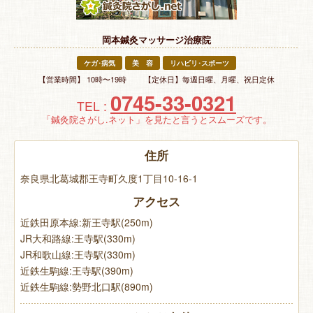
特 集
岡本鍼灸マッサージ治療院
お悩み解決！
ケガ･病気
美 容
リハビリ･スポーツ
【営業時間】 10時〜19時 【定休日】毎週日曜、月曜、祝日定休
0745-33-0321
TEL :
「鍼灸院さがし.ネット」を見たと言うとスムーズです。
住所
奈良県北葛城郡王寺町久度1丁目10-16-1
アクセス
近鉄田原本線:新王寺駅(250m)
JR大和路線:王寺駅(330m)
JR和歌山線:王寺駅(330m)
近鉄生駒線:王寺駅(390m)
近鉄生駒線:勢野北口駅(890m)