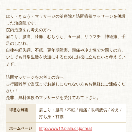
はり・きゅう・マッサージの治療院と訪問療養マッサージを併設
した治療院です。
院内治療をお考えの方へ
肩こり、腰痛、膝痛、むちうち、五十肩、リウマチ、神経痛、手
足のしびれ、
自律神経失調、不眠、更年期障害、頭痛や冷え性でお困りの方、
少しでも日常生活を快適にするためにお役に立ちたいと考えてい
ます。
訪問マッサージをお考えの方へ
歩行困難等で当院までお越しになれない方もお気軽にご連絡くだ
さい！
是非、無料体験のマッサージを受けてみて下さい。
肩こり・腰痛 / 不眠 / 頭痛 / 眼精疲労 / 冷え /
得意な施術
打ち身・打撲
http://www12.plala.or.jp/treat
ホームページ