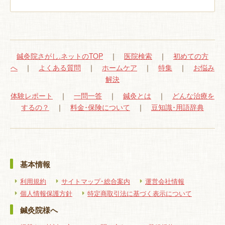
鍼灸院さがし.ネットのTOP
｜
医院検索
｜
初めての方
へ
｜
よくある質問
｜
ホームケア
｜
特集
｜
お悩み
解決
体験レポート
｜
一問一答
｜
鍼灸とは
｜
どんな治療を
するの？
｜
料金･保険について
｜
豆知識･用語辞典
基本情報
利用規約
サイトマップ･総合案内
運営会社情報
個人情報保護方針
特定商取引法に基づく表示について
鍼灸院様へ