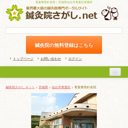
青葉整骨針灸院｜宮城県仙台市青葉区青葉町
鍼灸院の無料登録はこちら
トップページ
お問い合わせ
ログイン
医院検索
鍼灸院さがし.ネット
>
宮城県
>
仙台市青葉区
> 青葉整骨針灸院
初めての方へ
よくある質問
ホームケア