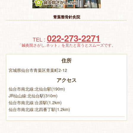
特 集
青葉整骨針灸院
お悩み解決！
022-273-2271
TEL :
「鍼灸院さがし.ネット」を見たと言うとスムーズです。
住所
宮城県仙台市青葉区青葉町2-12
アクセス
仙台市南北線:北仙台駅(190m)
JR仙山線:北仙台駅(310m)
仙台市南北線:台原駅(1.2km)
仙台市南北線:北四番丁駅(1.2km)