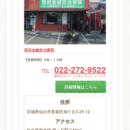
孫栄金鍼灸治療院
【営業時間】９時～１９時
022-272-9522
TEL :
鍼灸院さがし.ネットを見たと言うとスムーズです
詳細情報はこちら
住所
宮城県仙台市青葉区旭ケ丘3-25-12
アクセス
仙台市南北線:旭ヶ丘駅(140m)