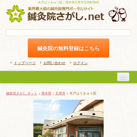
木戸はりきゅう院｜熊本県天草市五和町御領
鍼灸院の無料登録はこちら
トップページ
お問い合わせ
ログイン
医院検索
鍼灸院さがし.ネット
>
熊本県
>
天草市
> 木戸はりきゅう院
初めての方へ
よくある質問
ホームケア