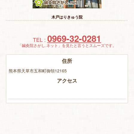
特 集
木戸はりきゅう院
お悩み解決！
0969-32-0281
TEL :
「鍼灸院さがし.ネット」を見たと言うとスムーズです。
住所
熊本県天草市五和町御領12165
アクセス