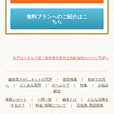
無料プランへのご紹介はこ
ちら
木戸はりきゅう院｜熊本県天草市五和町御領のページTOPへ
鍼灸院さがし.ネットのTOP
｜
医院検索
｜
初めての方
へ
｜
よくある質問
｜
ホームケア
｜
特集
｜
お悩み
解決
体験レポート
｜
一問一答
｜
鍼灸とは
｜
どんな治療を
するの？
｜
料金･保険について
｜
豆知識･用語辞典