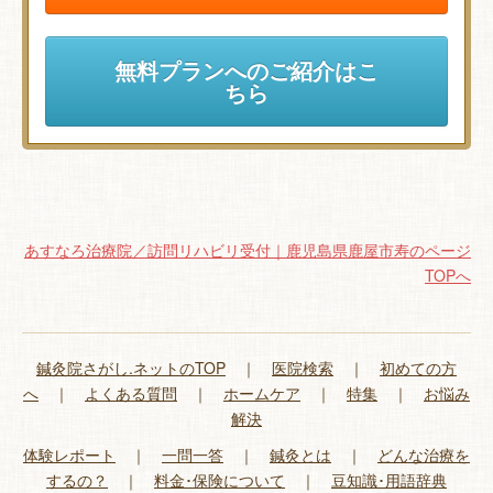
無料プランへのご紹介はこ
ちら
あすなろ治療院／訪問リハビリ受付｜鹿児島県鹿屋市寿のページ
TOPへ
鍼灸院さがし.ネットのTOP
｜
医院検索
｜
初めての方
へ
｜
よくある質問
｜
ホームケア
｜
特集
｜
お悩み
解決
体験レポート
｜
一問一答
｜
鍼灸とは
｜
どんな治療を
するの？
｜
料金･保険について
｜
豆知識･用語辞典