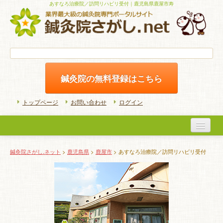
あすなろ治療院／訪問リハビリ受付｜鹿児島県鹿屋市寿
鍼灸院の無料登録はこちら
トップページ
お問い合わせ
ログイン
医院検索
鍼灸院さがし.ネット
>
鹿児島県
>
鹿屋市
> あすなろ治療院／訪問リハビリ受付
初めての方へ
よくある質問
ホームケア