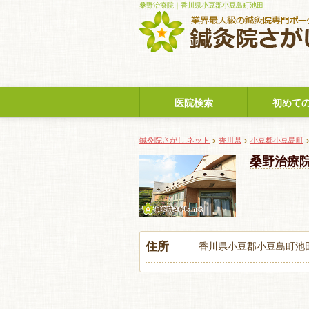
桑野治療院｜香川県小豆郡小豆島町池田
医院検索
初めて
鍼灸院さがし.ネット
>
香川県
>
小豆郡小豆島町
桑野治療
住所
香川県小豆郡小豆島町池田3