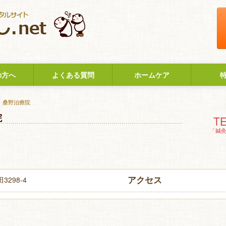
の方へ
よくある質問
ホームケア
> 桑野治療院
院
TE
「鍼
アクセス
298-4