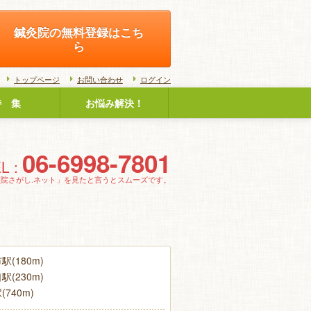
鍼灸院の無料登録はこち
ら
トップページ
お問い合わせ
ログイン
特 集
お悩み解決！
06-6998-7801
L :
灸院さがし.ネット」を見たと言うとスムーズです。
(180m)
(230m)
740m)