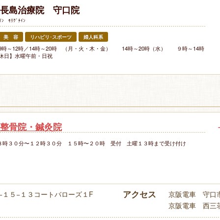
長島治療院 守口院
ｳｲﾝ ﾓﾘｸﾞﾁｲﾝ
美 容
リハビリ･スポーツ
婦人科系
9時～12時／14時～20時 （月・火・木・金） 14時～20時（水） ９時～14時
休日】水曜午前・日祝
整骨院・鍼灸院
８時３０分〜１２時３０分 １５時〜２０時 受付 土曜１３時まで受け付け
アクセス
−１５−１３コートバローズ１F
京阪電車 守口
京阪電車 西