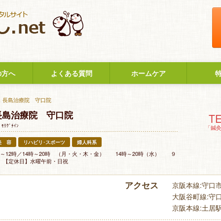
の方へ
よくある質問
ホームケア
．長島治療院 守口院
長島治療院 守口院
TE
 ﾓﾘｸﾞﾁｲﾝ
「鍼
美 容
リハビリ･スポーツ
婦人科系
時～12時／14時～20時 （月・火・木・金） 14時～20時（水） ９
 【定休日】水曜午前・日祝
アクセス
京阪本線:守口市駅
大阪谷町線:守口駅
京阪本線:土居駅(