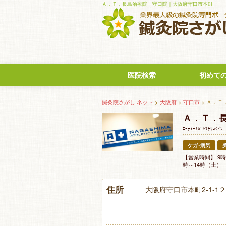
Ａ．Ｔ．長島治療院 守口院｜大阪府守口市本町
医院検索
初めて
鍼灸院さがし.ネット
>
大阪府
>
守口市
> Ａ．Ｔ
Ａ．Ｔ．
ｴｰﾃｨｰﾅｶﾞｼﾏﾁﾘｮｳｲﾝ
ケガ･病気
【営業時間】 9
時～14時（土）
住所
大阪府守口市本町2-1-1２