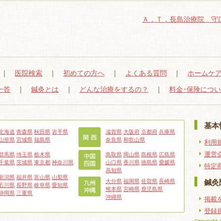
Ａ．Ｔ．長島治療院 守
｜
医院検索
｜
初めての方へ
｜
よくある質問
｜
ホームケ
一答
｜
鍼灸とは
｜
どんな治療をするの？
｜
料金･保険につ
基本
北海道
青森県
秋田県
岩手県
滋賀県
大阪府
京都府
兵庫県
山形県
宮城県
福島県
奈良県
和歌山県
利用
運営
群馬県
埼玉県
栃木県
鳥取県
岡山県
島根県
広島県
千葉県
茨城県
東京都
神奈川県
山口県
香川県
徳島県
愛媛県
特定
高知県
新潟県
福井県
富山県
山梨県
大分県
福岡県
佐賀県
長崎県
鍼灸
石川県
長野県
岐阜県
愛知県
熊本県
宮崎県
鹿児島県
静岡県
三重県
沖縄県
掲載
登録