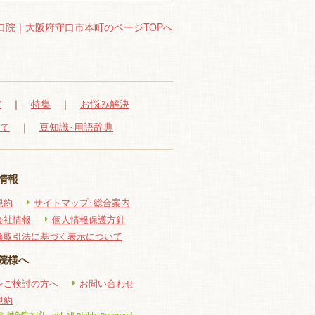
口院｜大阪府守口市本町のページTOPへ
ア
｜
特集
｜
お悩み解決
いて
｜
豆知識･用語辞典
情報
規約
サイトマップ･総合案内
会社情報
個人情報保護方針
商取引法に基づく表示について
院様へ
をご検討の方へ
お問い合わせ
規約