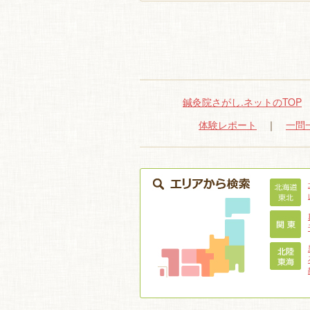
鍼灸院さがし.ネットのTOP
体験レポート
｜
一問