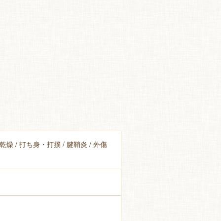
乾燥 / 打ち身・打撲 / 腱鞘炎 / 外傷