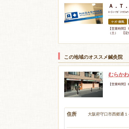
Ａ．Ｔ．
ｴｰﾃｨｰﾅｶﾞｼﾏﾁﾘｮ
ケガ･病気
【営業時間】 
（土） 【定
この地域のオススメ鍼灸院
むらかわ
【営業時間】
住所
大阪府守口市西郷通１