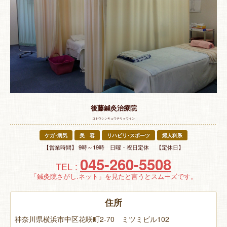
特 集
お悩み解決！
後藤鍼灸治療院
ゴトウシンキュウチリョウイン
ケガ･病気
美 容
リハビリ･スポーツ
婦人科系
【営業時間】 9時～19時 日曜・祝日定休 【定休日】
045-260-5508
TEL :
「鍼灸院さがし.ネット」を見たと言うとスムーズです。
住所
神奈川県横浜市中区花咲町2-70 ミツミビル102