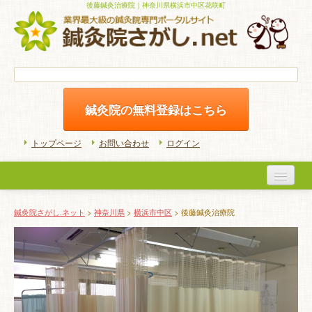
後藤鍼灸治療院｜神奈川県横浜市中区花咲町
鍼灸院の無料登録はこちら
トップページ
お問い合わせ
ログイン
医院検索
鍼灸院さがし.ネット
>
神奈川県
>
横浜市中区
> 後藤鍼灸治療院
初めての方へ
よくある質問
ホームケア