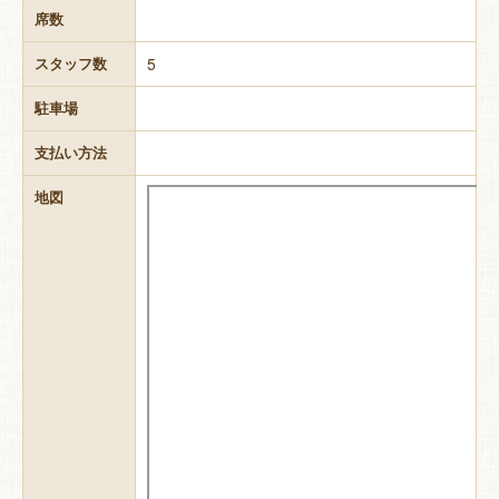
席数
5
スタッフ数
駐車場
支払い方法
地図