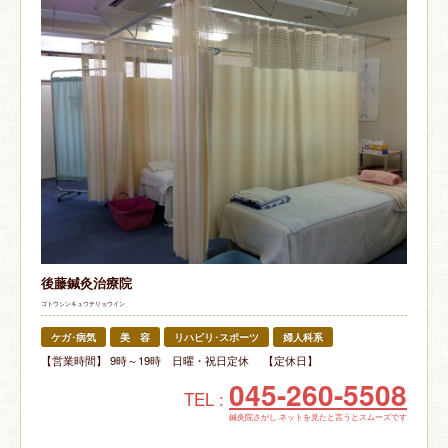
後藤鍼灸治療院
ゴトウシンキュウチリョウイン
ケガ･病気
美 容
リハビリ･スポーツ
婦人科系
【営業時間】 9時～19時 日曜・祝日定休 【定休日】
045-260-5508
TEL :
鍼灸院さがし.ネットを見たと言うとスムーズです