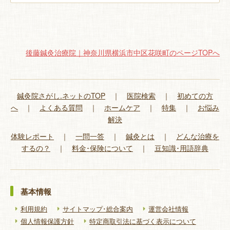
後藤鍼灸治療院｜神奈川県横浜市中区花咲町のページTOPへ
鍼灸院さがし.ネットのTOP
｜
医院検索
｜
初めての方
へ
｜
よくある質問
｜
ホームケア
｜
特集
｜
お悩み
解決
体験レポート
｜
一問一答
｜
鍼灸とは
｜
どんな治療を
するの？
｜
料金･保険について
｜
豆知識･用語辞典
基本情報
利用規約
サイトマップ･総合案内
運営会社情報
個人情報保護方針
特定商取引法に基づく表示について