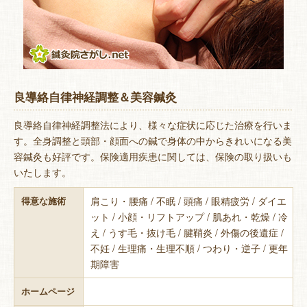
良導絡自律神経調整＆美容鍼灸
良導絡自律神経調整法により、様々な症状に応じた治療を行いま
す。全身調整と頭部・顔面への鍼で身体の中からきれいになる美
容鍼灸も好評です。保険適用疾患に関しては、保険の取り扱いも
いたします。
肩こり・腰痛 / 不眠 / 頭痛 / 眼精疲労 / ダイエ
得意な施術
ット / 小顔・リフトアップ / 肌あれ・乾燥 / 冷
え / うす毛・抜け毛 / 腱鞘炎 / 外傷の後遺症 /
不妊 / 生理痛・生理不順 / つわり・逆子 / 更年
期障害
ホームページ