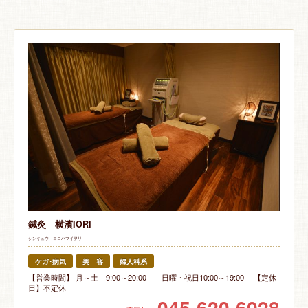
鍼灸 横濱IORI
シンキュウ ヨコハマイヲリ
ケガ･病気
美 容
婦人科系
【営業時間】 月～土 9:00～20:00 日曜・祝日10:00～19:00 【定休
日】不定休
045-620-6028