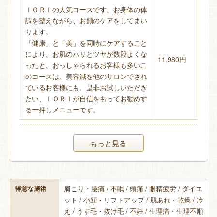
ＩＯＲＩの人気コースです。お身体の体
調を整えながら、お顔のケアをしてまい
ります。
「健康」と「美」を同時にケアすること
により、お肌のハリとツヤが数段よくな
11,980円
ったと、おっしゃられるお客様も多いこ
のコースは、美容鍼を他のサロンでされ
ているお客様にも、是非お試しいただき
たい、ＩＯＲＩが自信をもってお勧めす
る一押しメニューです。
もっと見る
肩こり・腰痛 / 不眠 / 頭痛 / 眼精疲労 / ダイエ
得意な施術
ット / 小顔・リフトアップ / 肌あれ・乾燥 / 冷
え / うす毛・抜け毛 / 不妊 / 生理痛・生理不順