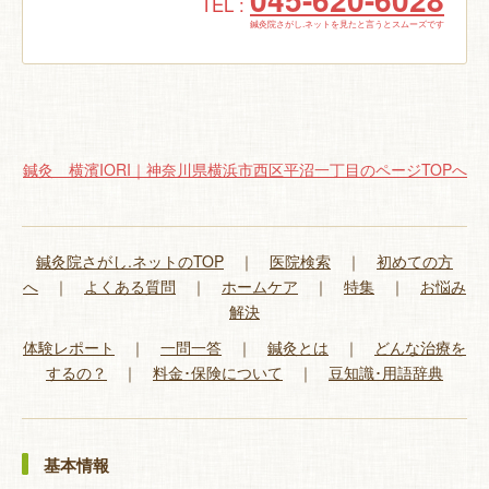
TEL :
鍼灸院さがし.ネットを見たと言うとスムーズです
鍼灸 横濱IORI｜神奈川県横浜市西区平沼一丁目のページTOPへ
鍼灸院さがし.ネットのTOP
｜
医院検索
｜
初めての方
へ
｜
よくある質問
｜
ホームケア
｜
特集
｜
お悩み
解決
体験レポート
｜
一問一答
｜
鍼灸とは
｜
どんな治療を
するの？
｜
料金･保険について
｜
豆知識･用語辞典
基本情報