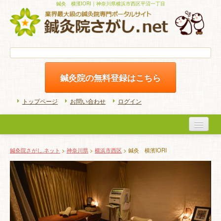
鍼灸 横濱IORI｜神奈川県横浜市西区平沼一丁目
鍼灸院の無料登録はこちら
トップページ
お問い合わせ
ログイン
医院検索
鍼灸院さがし.ネット
>
神奈川県
>
横浜市西区
> 鍼灸 横濱IORI
初めての方へ
よくある質問
ホームケア