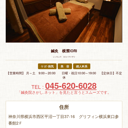
特 集
お悩み解決！
鍼灸 横濱IORI
シンキュウ ヨコハマイヲリ
ケガ･病気
美 容
婦人科系
【営業時間】 月～土 9:00～20:00 日曜・祝日10:00～19:00 【定休日】不定
休
045-620-6028
TEL :
「鍼灸院さがし.ネット」を見たと言うとスムーズです。
住所
神奈川県横浜市西区平沼一丁目37-16 グリフィン横浜東口参
番館2Ｆ