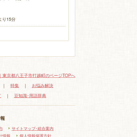
り15分
｜東京都八王子市打越町のページTOPへ
｜
特集
｜
お悩み解決
て
｜
豆知識･用語辞典
情報
約
サイトマップ･総合案内
社情報
個人情報保護方針