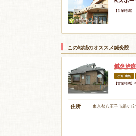
Kスポー
【営業時間】
この地域のオススメ鍼灸院
鍼灸治療
ケガ･病気
【営業時間】午
住所
東京都八王子市絹ケ丘1-