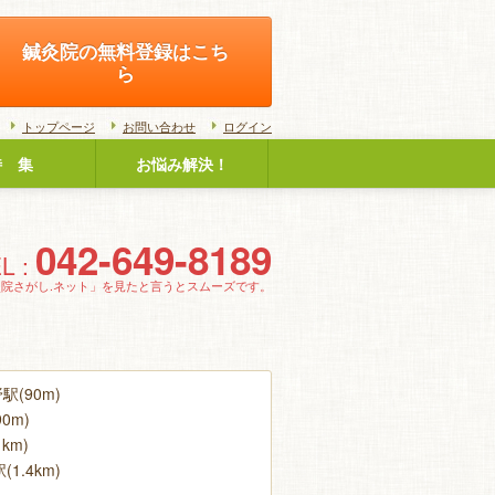
鍼灸院の無料登録はこち
ら
トップページ
お問い合わせ
ログイン
特 集
お悩み解決！
042-649-8189
L :
灸院さがし.ネット」を見たと言うとスムーズです。
(90m)
0m)
km)
1.4km)