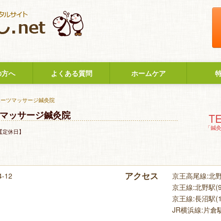
の方へ
よくある質問
ホームケア
ポーツマッサージ鍼灸院
ツマッサージ鍼灸院
TE
「鍼
【定休日】
アクセス
-12
京王高尾線:北野駅
京王線:北野駅(9
京王線:長沼駅(1
JR横浜線:片倉駅(