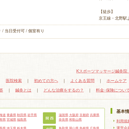
【徒歩】
京王線・北野駅よ
/ 当日受付可 / 個室有り
Kスポーツマッサージ鍼灸院
｜
医院検索
｜
初めての方へ
｜
よくある質問
｜
ホームケア
答
｜
鍼灸とは
｜
どんな治療をするの？
｜
料金･保険につい
基本
海道
青森県
秋田県
岩手県
滋賀県
大阪府
京都府
兵庫県
形県
宮城県
福島県
奈良県
和歌山県
利用規
運営会
馬県
埼玉県
栃木県
鳥取県
岡山県
島根県
広島県