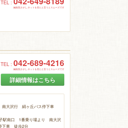
042-649-8189
TEL :
鍼灸院さがし.ネットを見たと言うとスムーズです
042-689-4216
TEL :
鍼灸院さがし.ネットを見たと言うとスムーズです
詳細情報はこちら
 南大沢行 絹ヶ丘バス停下車
王子駅南口 1番乗り場より 南大沢
停下車 徒歩2分