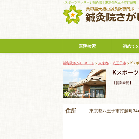
Kスポーツマッサージ鍼灸院｜東京都八王子市打越町
医院検索
初めて
鍼灸院さがし.ネット
>
東京都
>
八王子市
> Kス
Kスポー
【営業時間】 
住所
東京都八王子市打越町344