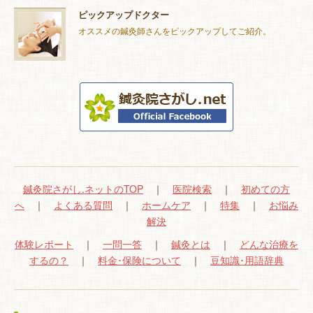
ピックアップドクター
オススメの鍼灸師さんをピックアップしてご紹介。
鍼灸院さがし.ネットのTOP
｜
医院検索
｜
初めての方
へ
｜
よくある質問
｜
ホームケア
｜
特集
｜
お悩み
解決
体験レポート
｜
一問一答
｜
鍼灸とは
｜
どんな治療を
するの？
｜
料金･保険について
｜
豆知識･用語辞典