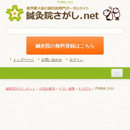
PHM06_0101
鍼灸院の無料登録はこちら
トップページ
お問い合わせ
ログイン
医院検索
鍼灸院さがし.ネット
>
お悩み解決
>
ケガ・健康
>
むち打ち
> PHM06_0101
初めての方へ
よくある質問
ホームケア