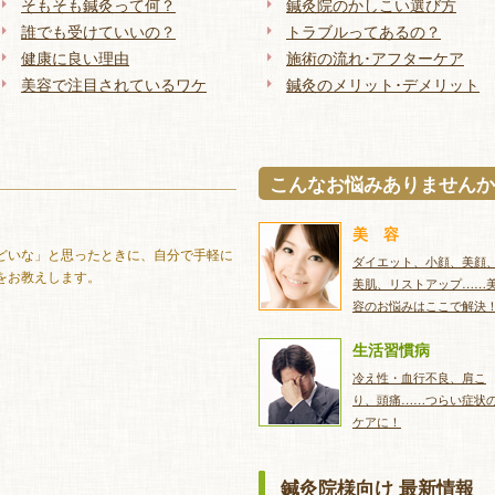
そもそも鍼灸って何？
鍼灸院のかしこい選び方
誰でも受けていいの？
トラブルってあるの？
健康に良い理由
施術の流れ･アフターケア
美容で注目されているワケ
鍼灸のメリット･デメリット
こんなお悩みありませんか
美 容
どいな」と思ったときに、自分で手軽に
ダイエット、小顔、美顔
をお教えします。
美肌、リストアップ……
容のお悩みはここで解決
生活習慣病
冷え性・血行不良、肩こ
り、頭痛……つらい症状
ケアに！
鍼灸院様向け 最新情報