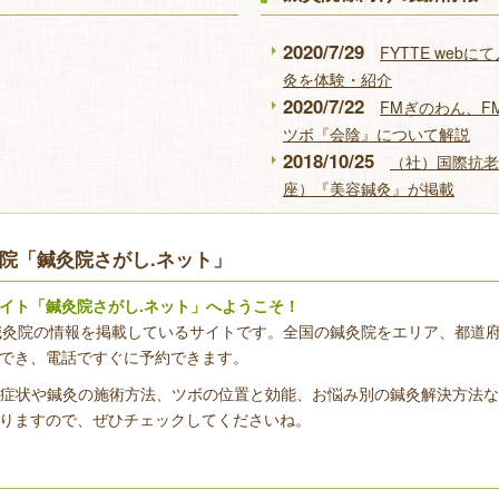
2020/7/29
FYTTE we
灸を体験・紹介
2020/7/22
FMぎのわん、
ツボ『会陰』について解説
2018/10/25
（社）国際抗老
座）『美容鍼灸』が掲載
院「鍼灸院さがし.ネット」
イト「鍼灸院さがし.ネット」へようこそ！
の鍼灸院の情報を掲載しているサイトです。全国の鍼灸院をエリア、都道
でき、電話ですぐに予約できます。
の症状や鍼灸の施術方法、ツボの位置と効能、お悩み別の鍼灸解決方法
りますので、ぜひチェックしてくださいね。