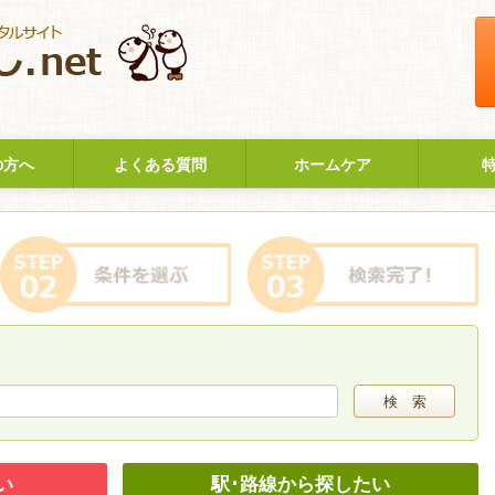
の方へ
よくある質問
ホームケア
検 索
い
駅･路線から探したい