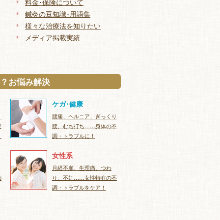
料金･保険について
鍼灸の豆知識･用語集
様々な治療法を知りたい
メディア掲載実績
？お悩み解決
ケガ･健康
、
腰痛、ヘルニア、ぎっくり
美
腰、むち打ち……身体の不
！
調・トラブルに！
女性系
月経不順、生理痛、つわ
の
り、不妊……女性特有の不
調・トラブルをケア！