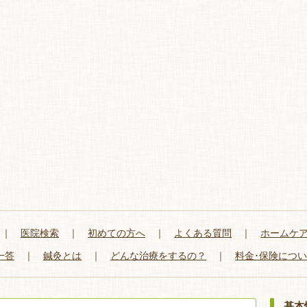
｜
医院検索
｜
初めての方へ
｜
よくある質問
｜
ホームケ
一答
｜
鍼灸とは
｜
どんな治療をするの？
｜
料金･保険につ
基本