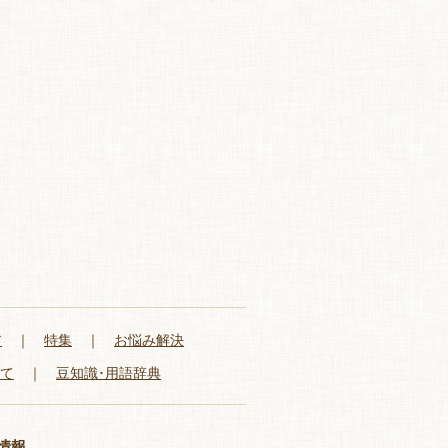
ア
｜
特集
｜
お悩み解決
いて
｜
豆知識･用語辞典
情報