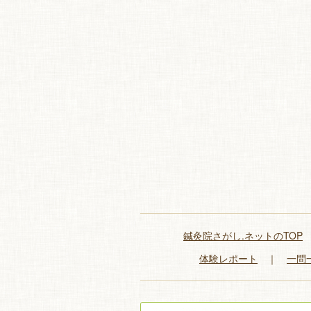
鍼灸院さがし.ネットのTOP
体験レポート
｜
一問